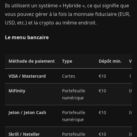
Ils utilisent un système « Hybride », ce qui signifie que
vous pouvez gérer à la fois la monnaie fiduciaire (EUR,
USD, etc.) et la crypto au même endroit.
Le menu bancaire
Méthode de paiement
Type
Dépôt min.
Vit
VISA / Mastercard
Cartes
€10
1 - 
MiFinity
Portefeuille
€10
Ins
numérique
Jeton / Jeton Cash
Portefeuille
€10
Ins
numérique
Skrill / Neteller
Portefeuille
€10
Ins