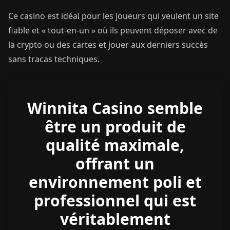
Ce casino est idéal pour les joueurs qui veulent un site
fiable et « tout-en-un » où ils peuvent déposer avec de
la crypto ou des cartes et jouer aux derniers succès
sans tracas techniques.
Winnita Casino semble
être un produit de
qualité maximale,
offrant un
environnement poli et
professionnel qui est
véritablement