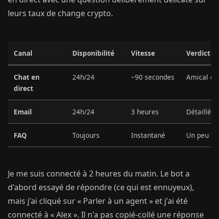
leurs taux de change crypto.
Canal
Disponibilité
Vitesse
Verdict
Chat en
24h/24
~90 secondes
Amical et
direct
Email
24h/24
3 heures
Détaillé
FAQ
Toujours
Instantané
Un peu tr
Je me suis connecté à 2 heures du matin. Le bot a
d'abord essayé de répondre (ce qui est ennuyeux),
mais j'ai cliqué sur « Parler à un agent » et j'ai été
connecté à « Alex ». Il n'a pas copié-collé une réponse