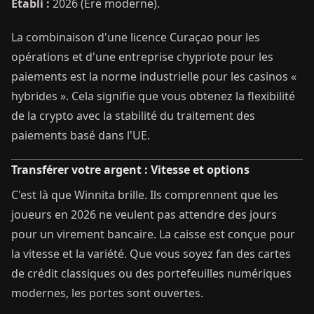
Établi :
2026 (Ère moderne).
La combinaison d'une licence Curaçao pour les
opérations et d'une entreprise chypriote pour les
paiements est la norme industrielle pour les casinos «
hybrides ». Cela signifie que vous obtenez la flexibilité
de la crypto avec la stabilité du traitement des
paiements basé dans l'UE.
Transférer votre argent : Vitesse et options
C'est là que Winnita brille. Ils comprennent que les
joueurs en 2026 ne veulent pas attendre des jours
pour un virement bancaire. La caisse est conçue pour
la vitesse et la variété. Que vous soyez fan des cartes
de crédit classiques ou des portefeuilles numériques
modernes, les portes sont ouvertes.